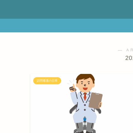
― A
2
訪問看護の日常